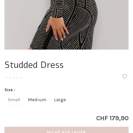
Studded Dress
•
•
•
•
•
Size :
Small
Medium
Large
CHF 179,90
NICHT AUF LAGER